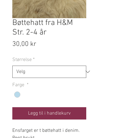
Bøttehatt fra H&M
Str. 2-4 år
Pris
30,00 kr
Størrelse
*
Farge
*
Legg til i handlekurv
Ensfarget er t bøttehatt i denim.
Pent brukt.