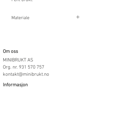
Materiale
100% Bomull
Om oss
MINIBRUKT AS
Org. nr.
931 570 757
kontakt@minibrukt.no
Informasjon
Personvern
Vilkår og betingelser
Frakt og betaling
Informasjon om salg gjennom oss
Kontakt