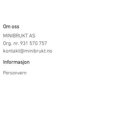
100% Polyester
Om oss
MINIBRUKT AS
Org. nr.
931 570 757
kontakt@minibrukt.no
Informasjon
Personvern
Vilkår og betingelser
Frakt og betaling
Informasjon om salg gjennom oss
Kontakt
Meld deg på vårt nyhetsbrev