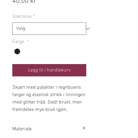
Pris
40,00 kr
Størrelse
*
Farge
*
Legg til i handlekurv
Skjørt med paljetter i regnbuens
farger og elastisk strikk i linningen
med glitter tråd. Godt brukt, men
fremdeles mye bruk igjen.
Materiale