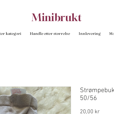
Minibrukt
ter kategori
Handle etter størrelse
Innlevering
Mo
Strømpebuks
50/56
Pris
20,00 kr