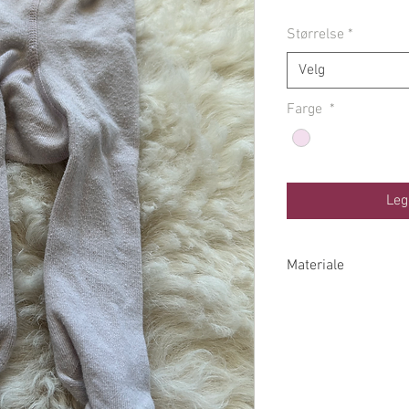
Størrelse
*
Velg
Farge
*
Leg
Materiale
73% Bomull 24% Po