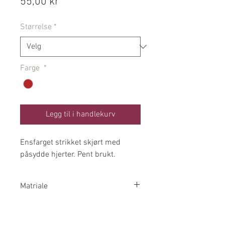
Pris
55,00 kr
Størrelse
*
Farge
*
Legg til i handlekurv
Ensfarget strikket skjørt med
påsydde hjerter. Pent brukt.
Matriale
88% Bomull 10% Polyamid 2%
Elestan