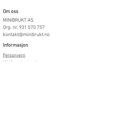
Om oss
MINIBRUKT AS
Org. nr.
931 570 757
kontakt@minibrukt.no
Informasjon
Personvern
Vilkår og betingelser
Frakt og betaling
Informasjon om salg gjennom oss
Kontakt
Meld deg på vårt nyhetsbrev
Meld meg på