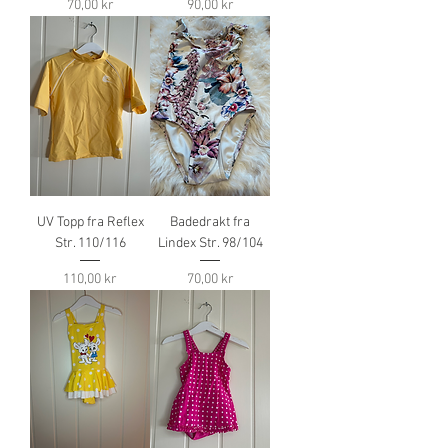
Pris
Pris
70,00 kr
90,00 kr
UV Topp fra Reflex
Badedrakt fra
Str. 110/116
Lindex Str. 98/104
Pris
Pris
110,00 kr
70,00 kr