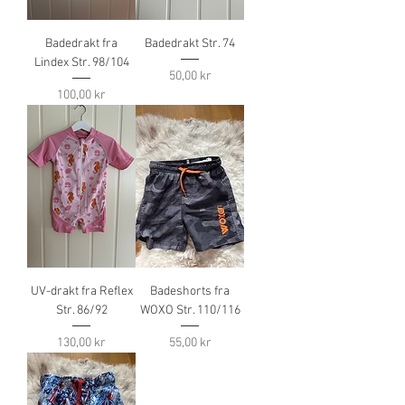
Badedrakt fra
Badedrakt Str. 74
Lindex Str. 98/104
Pris
50,00 kr
Pris
100,00 kr
UV-drakt fra Reflex
Badeshorts fra
Str. 86/92
WOXO Str. 110/116
Pris
Pris
130,00 kr
55,00 kr