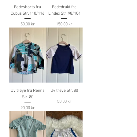
Badeshorts fra
Badedrakt fra
Cubus Str. 110/116
Lindex Str. 98/104
Pris
Pris
50,00 kr
150,00 kr
Uv trøye fra Reima
Uv trøye Str. 80
Str. 80
Pris
50,00 kr
Pris
90,00 kr