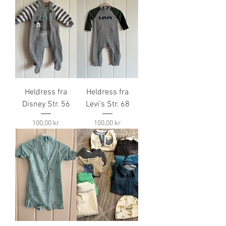
Heldress fra
Heldress fra
Disney Str. 56
Levi’s Str. 68
Pris
Pris
100,00 kr
100,00 kr