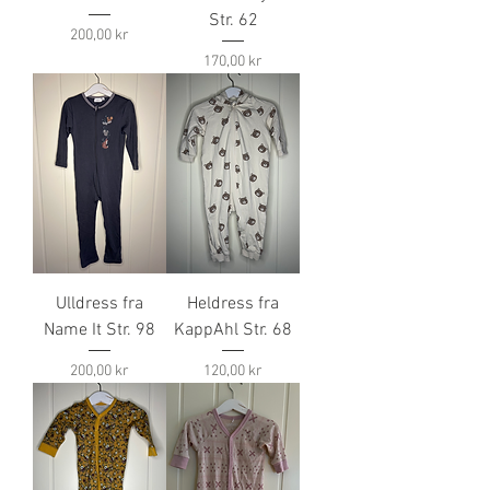
Str. 62
Pris
200,00 kr
Pris
170,00 kr
Ulldress fra
Heldress fra
Name It Str. 98
KappAhl Str. 68
Pris
Pris
200,00 kr
120,00 kr