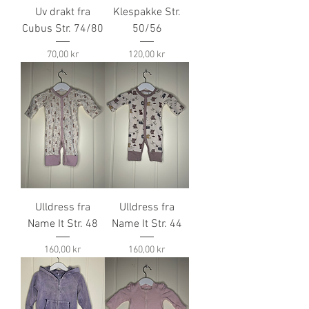
Uv drakt fra
Klespakke Str.
Cubus Str. 74/80
50/56
Pris
Pris
70,00 kr
120,00 kr
Ulldress fra
Ulldress fra
Name It Str. 48
Name It Str. 44
Pris
Pris
160,00 kr
160,00 kr