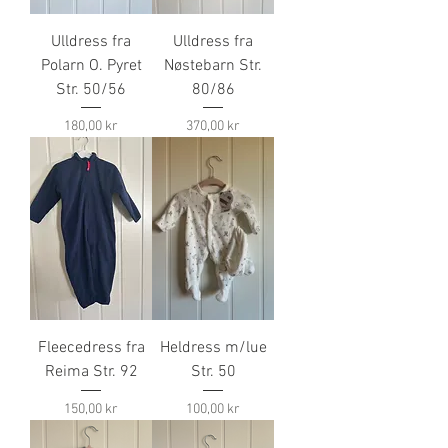
Ulldress fra
Ulldress fra
Polarn O. Pyret
Nøstebarn Str.
Str. 50/56
80/86
Pris
Pris
180,00 kr
370,00 kr
Fleecedress fra
Heldress m/lue
Reima Str. 92
Str. 50
Pris
Pris
150,00 kr
100,00 kr