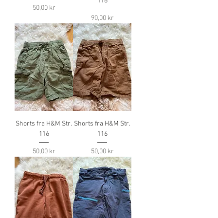
116
Pris
50,00 kr
Pris
90,00 kr
Shorts fra H&M Str.
Shorts fra H&M Str.
116
116
Pris
Pris
50,00 kr
50,00 kr