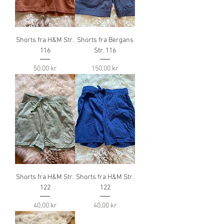
Shorts fra H&M Str.
Shorts fra Bergans
116
Str. 116
Pris
Pris
50,00 kr
150,00 kr
Shorts fra H&M Str.
Shorts fra H&M Str.
122
122
Pris
Pris
40,00 kr
40,00 kr