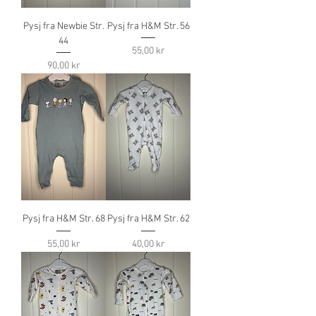
Pysj fra Newbie Str.
Pysj fra H&M Str. 56
44
Pris
55,00 kr
Pris
90,00 kr
Pysj fra H&M Str. 68
Pysj fra H&M Str. 62
Pris
Pris
55,00 kr
40,00 kr