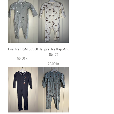
Pysj fra H&M Str. 68
Hel pysj fra KappAhl
Str. 74
Pris
55,00 kr
Pris
70,00 kr