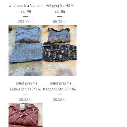
Ulldress fra Name It
Hel pysj fra H&M
Str. 98
Str. 86
Pris
Pris
200,00 kr
55,00 kr
Todelt pysj fra
Todelt pysj fra
Cubus Str. 110/116
KappAhl Str. 98/104
Pris
Pris
50,00 kr
50,00 kr