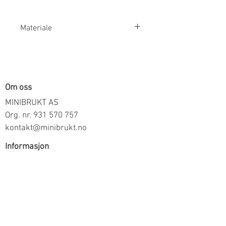
Materiale
100% Bomull
Om oss
MINIBRUKT AS
Org. nr.
931 570 757
kontakt@minibrukt.no
Informasjon
Personvern
Vilkår og betingelser
Frakt og betaling
Informasjon om salg gjennom oss
Kontakt