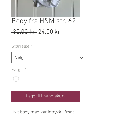
Body fra H&M str. 62
Vanlig
Salgspris
 35,00 kr 
24,50 kr
pris
Størrelse
*
Farge
*
Legg til i handlekurv
Hvit body med kanintrykk i front.