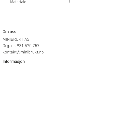
Materiale
100% Bomull
Om oss
MINIBRUKT AS
Org. nr.
931 570 757
kontakt@minibrukt.no
Informasjon
Personvern
Vilkår og betingelser
Frakt og betaling
Informasjon om salg gjennom oss
Kontakt
Meld deg på vårt nyhetsbrev