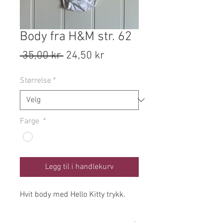
Body fra H&M str. 62
Vanlig
Salgspris
 35,00 kr 
24,50 kr
pris
Størrelse
*
Farge
*
Legg til i handlekurv
Hvit body med Hello Kitty trykk.