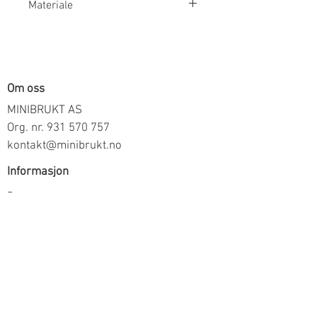
Materiale
100% Bomull
Om oss
MINIBRUKT AS
Org. nr.
931 570 757
kontakt@minibrukt.no
Informasjon
Personvern
Vilkår og betingelser
Frakt og betaling
Informasjon om salg gjennom oss
Kontakt
Meld deg på vårt nyhetsbrev