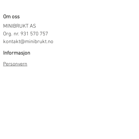
Om oss
MINIBRUKT AS
Org. nr.
931 570 757
kontakt@minibrukt.no
Informasjon
Personvern
Vilkår og betingelser
Frakt og betaling
Informasjon om salg gjennom oss
Kontakt
Meld deg på vårt nyhetsbrev
Meld meg på