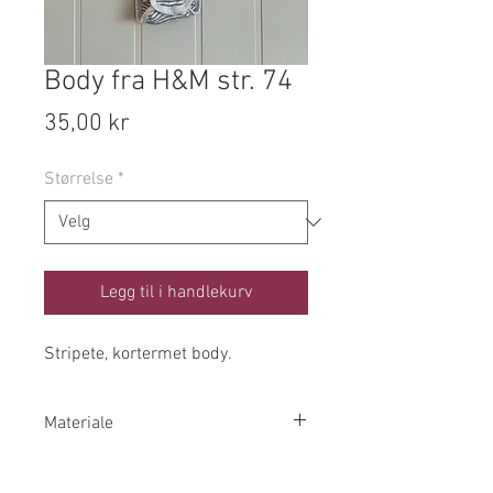
Body fra H&M str. 74
Pris
35,00 kr
Størrelse
*
Legg til i handlekurv
Stripete, kortermet body.
Materiale
100% Bomull