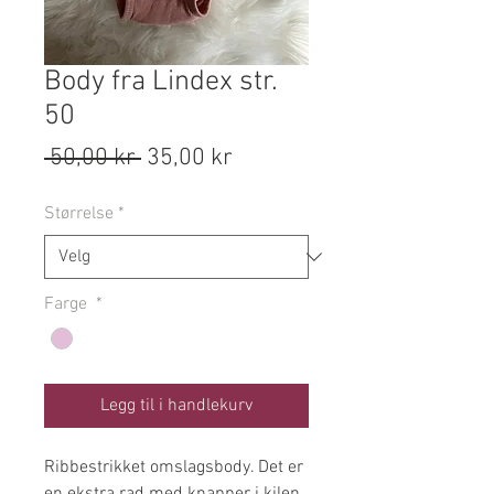
Body fra Lindex str.
50
Vanlig
Salgspris
 50,00 kr 
35,00 kr
pris
Størrelse
*
Farge
*
Legg til i handlekurv
Ribbestrikket omslagsbody. Det er
en ekstra rad med knapper i kilen