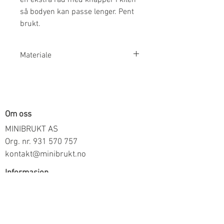
så bodyen kan passe lenger. Pent
brukt.
Materiale
95% Bomull, 5% Elastan
Om oss
MINIBRUKT AS
Org. nr.
931 570 757
kontakt@minibrukt.no
Informasjon
Personvern
Vilkår og betingelser
Frakt og betaling