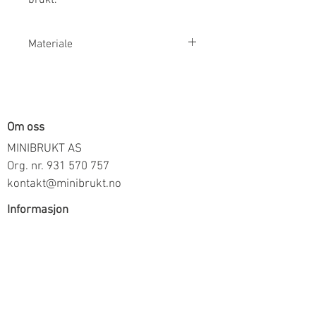
Materiale
92% Bomull, 8% Elastan
Om oss
MINIBRUKT AS
Org. nr.
931 570 757
kontakt@minibrukt.no
Informasjon
Personvern
Vilkår og betingelser
Frakt og betaling
Informasjon om salg gjennom oss
Kontakt