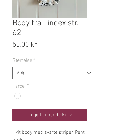
Body fra Lindex str.
62
Pris
50,00 kr
Størrelse
*
Farge
*
Legg til i handlekurv
Hvit body med svarte striper. Pent
brukt.