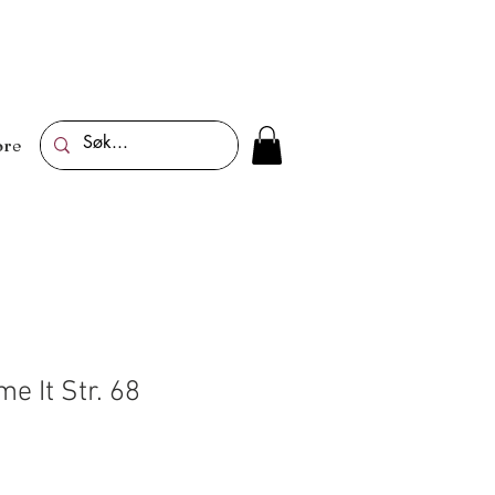
re
e It Str. 68