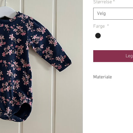
Størrelse
*
Velg
Farge
*
Leg
Materiale
95% Økologisk Bom