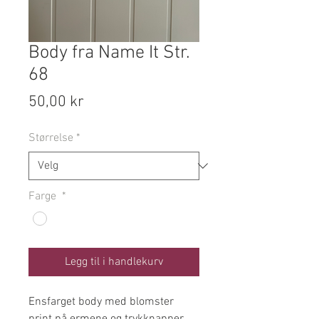
Body fra Name It Str.
68
Pris
50,00 kr
Størrelse
*
Farge
*
Legg til i handlekurv
Ensfarget body med blomster
print på ermene og trykknapper