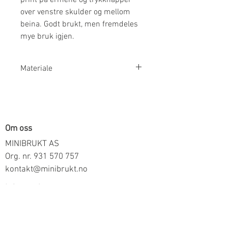
over venstre skulder og mellom
beina. Godt brukt, men fremdeles
mye bruk igjen.
Materiale
95% Økologisk Bomull 5% Elastan
Om oss
MINIBRUKT AS
Org. nr.
931 570 757
kontakt@minibrukt.no
Informasjon
Personvern
Vilkår og betingelser