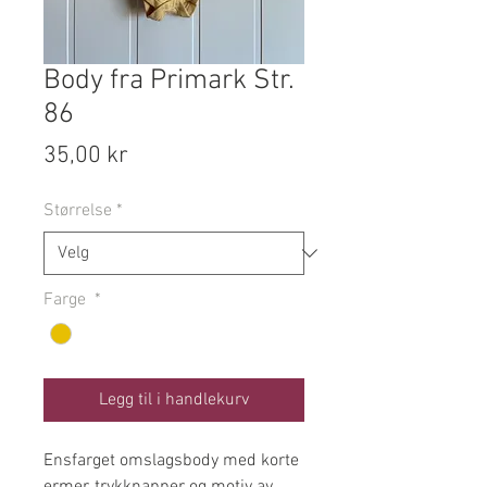
Body fra Primark Str.
86
Pris
35,00 kr
Størrelse
*
Farge
*
Legg til i handlekurv
Ensfarget omslagsbody med korte
ermer, trykknapper og motiv av