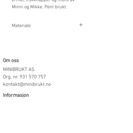
Minni og Mikke. Pent brukt.
Materiale
100% Bomull
Om oss
MINIBRUKT AS
Org. nr.
931 570 757
kontakt@minibrukt.no
Informasjon
Personvern
Vilkår og betingelser
Frakt og betaling
Informasjon om salg gjennom oss