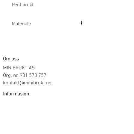
Pent brukt.
Materiale
100% Bomull
Om oss
MINIBRUKT AS
Org. nr.
931 570 757
kontakt@minibrukt.no
Informasjon
Personvern
Vilkår og betingelser
Frakt og betaling
Informasjon om salg gjennom oss
Kontakt