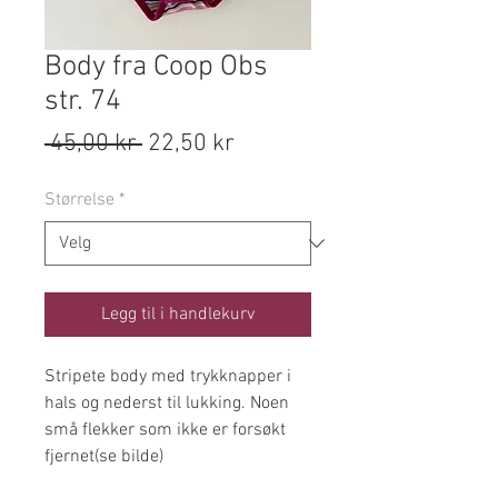
Body fra Coop Obs
str. 74
Vanlig
Salgspris
 45,00 kr 
22,50 kr
pris
Størrelse
*
Legg til i handlekurv
Stripete body med trykknapper i
hals og nederst til lukking. Noen
små flekker som ikke er forsøkt
fjernet(se bilde)