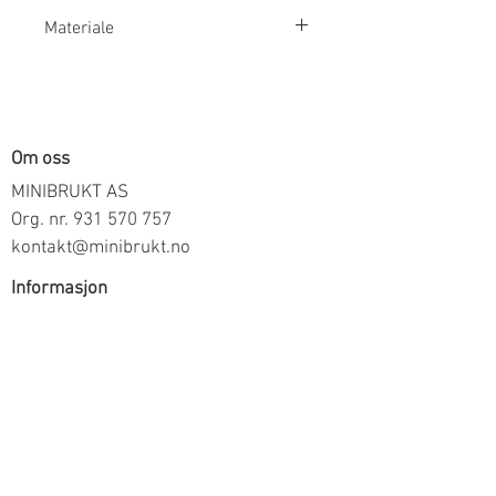
Materiale
100% Bomull
Om oss
MINIBRUKT AS
Org. nr.
931 570 757
kontakt@minibrukt.no
Informasjon
Personvern
Vilkår og betingelser
Frakt og betaling
Informasjon om salg gjennom oss
Kontakt
Meld deg på vårt nyhetsbrev