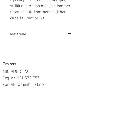
strikk nederst på beina og lommer
foran og bak. Lommene bak har
glidelås. Pent brukt.
Materiale
70% Bomull 30% Polyester
Om oss
MINIBRUKT AS
Org. nr.
931 570 757
kontakt@minibrukt.no
Informasjon
Personvern
Vilkår og betingelser