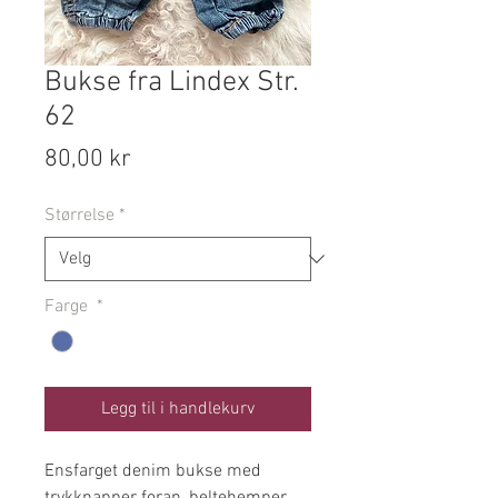
Bukse fra Lindex Str.
62
Pris
80,00 kr
Størrelse
*
Farge
*
Legg til i handlekurv
Ensfarget denim bukse med
trykknapper foran, beltehemper,