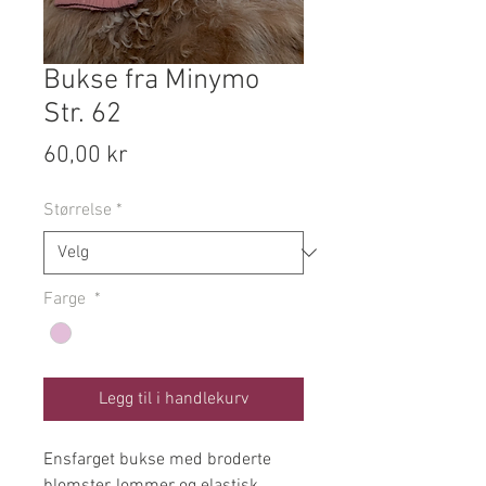
Bukse fra Minymo
Str. 62
Pris
60,00 kr
Størrelse
*
Farge
*
Legg til i handlekurv
Ensfarget bukse med broderte
blomster, lommer og elastisk