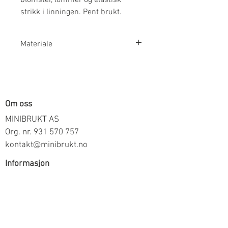
strikk i linningen. Pent brukt.
Materiale
100% Bomull
Om oss
MINIBRUKT AS
Org. nr.
931 570 757
kontakt@minibrukt.no
Informasjon
Personvern
Vilkår og betingelser
Frakt og betaling
Informasjon om salg gjennom oss