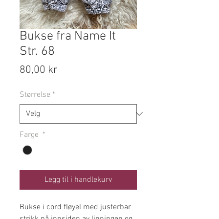
Bukse fra Name It
Str. 68
Pris
80,00 kr
Størrelse
*
Farge
*
Legg til i handlekurv
Bukse i cord fløyel med justerbar
strikk på innsiden av linningen og