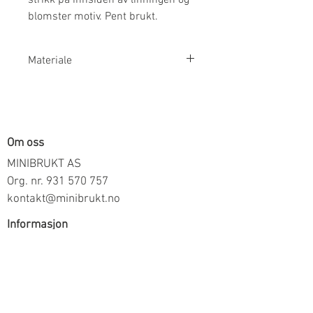
blomster motiv. Pent brukt.
Materiale
100% Bomull
Om oss
MINIBRUKT AS
Org. nr.
931 570 757
kontakt@minibrukt.no
Informasjon
Personvern
Vilkår og betingelser
Frakt og betaling
Informasjon om salg gjennom oss