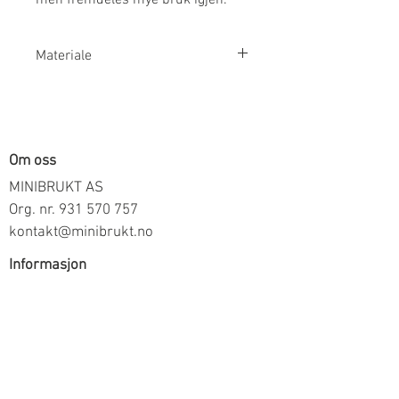
Materiale
100% Økologisk Bomull
Om oss
MINIBRUKT AS
Org. nr.
931 570 757
kontakt@minibrukt.no
Informasjon
Personvern
Vilkår og betingelser
Frakt og betaling
Informasjon om salg gjennom oss
Kontakt