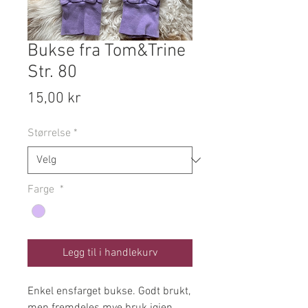
Bukse fra Tom&Trine
Str. 80
Pris
15,00 kr
Størrelse
*
Farge
*
Legg til i handlekurv
Enkel ensfarget bukse. Godt brukt,
men fremdeles mye bruk igjen.