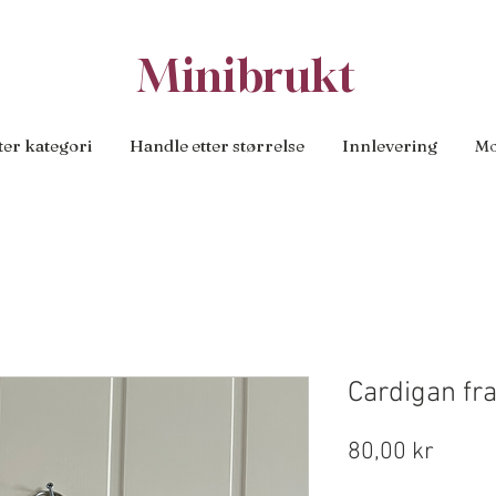
Minibrukt
ter kategori
Handle etter størrelse
Innlevering
Mo
Cardigan fra
Pris
80,00 kr