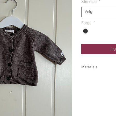
Størrelse
*
Velg
Farge
*
Leg
Materiale
51% Bomull
39% Viskose
10% Polymid