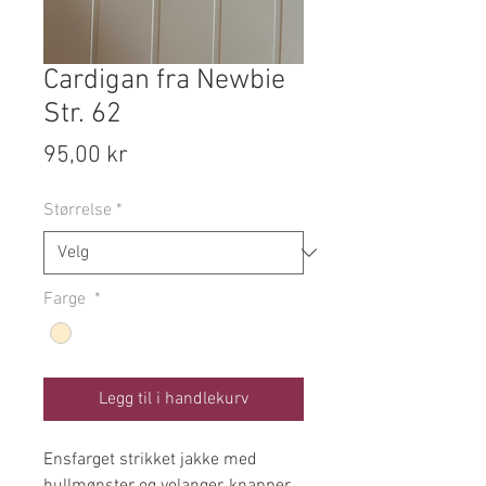
Cardigan fra Newbie
Str. 62
Pris
95,00 kr
Størrelse
*
Farge
*
Legg til i handlekurv
Ensfarget strikket jakke med
hullmønster og volanger, knapper