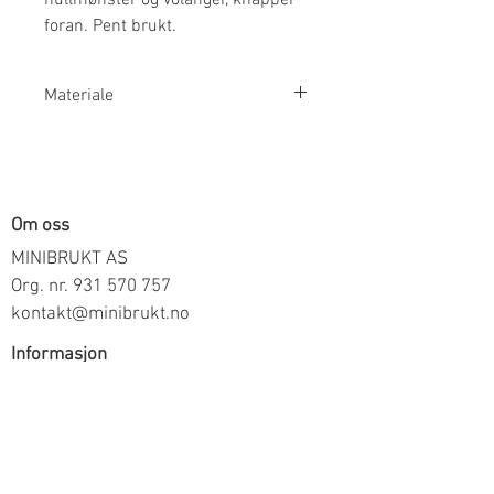
foran. Pent brukt.
Materiale
100% Økologisk Bomull
Om oss
MINIBRUKT AS
Org. nr.
931 570 757
kontakt@minibrukt.no
Informasjon
Personvern
Vilkår og betingelser
Frakt og betaling
Informasjon om salg gjennom oss