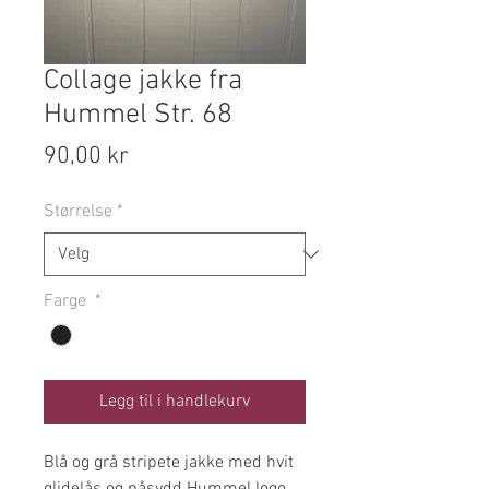
Collage jakke fra
Hummel Str. 68
Pris
90,00 kr
Størrelse
*
Farge
*
Legg til i handlekurv
Blå og grå stripete jakke med hvit
glidelås og påsydd Hummel logo.