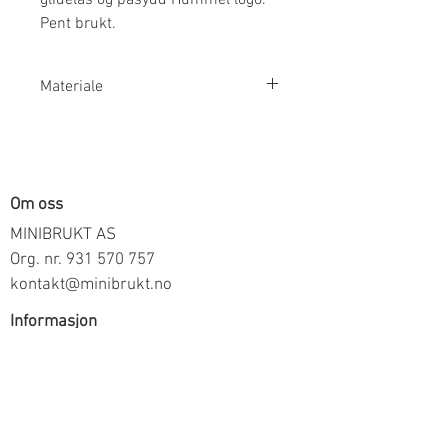
Pent brukt.
Materiale
100% Bomull
Om oss
MINIBRUKT AS
Org. nr.
931 570 757
kontakt@minibrukt.no
Informasjon
Personvern
Vilkår og betingelser
Frakt og betaling
Informasjon om salg gjennom oss