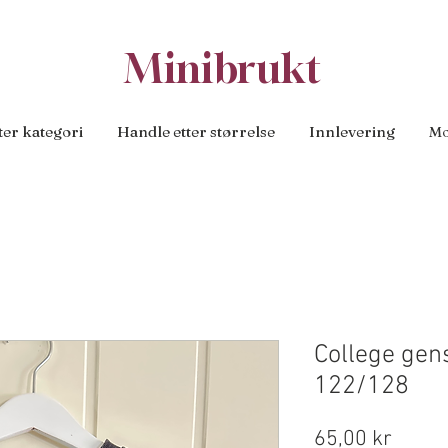
Minibrukt
ter kategori
Handle etter størrelse
Innlevering
Mo
College gen
122/128
Pris
65,00 kr