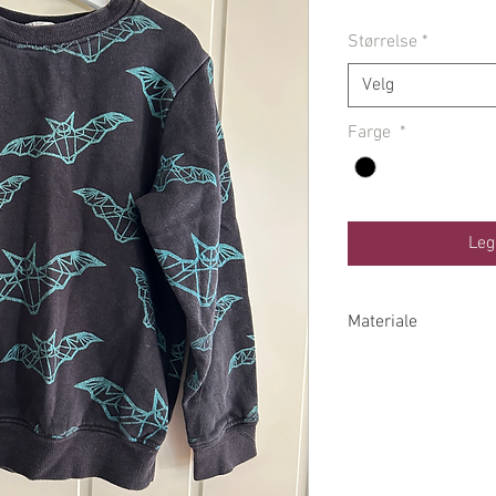
Størrelse
*
Velg
Farge
*
Leg
Materiale
80% Bomull 20% Po