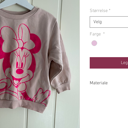
Størrelse
*
Velg
Farge
*
Leg
Materiale
68% Bomull 32% Po