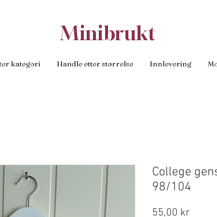
Minibrukt
ter kategori
Handle etter størrelse
Innlevering
Mo
College gen
98/104
Pris
55,00 kr