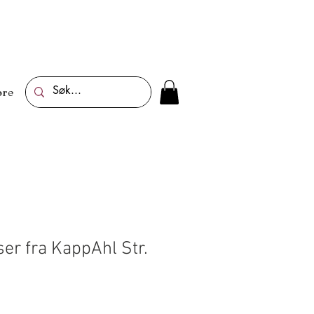
re
er fra KappAhl Str.