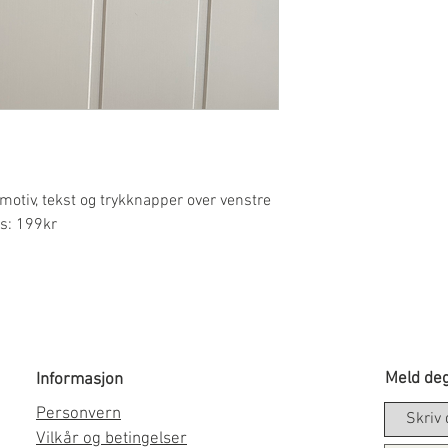
otiv, tekst og trykknapper over venstre
is: 199kr
Meld deg
Informasjon
Personvern
Vilkår og betingelser