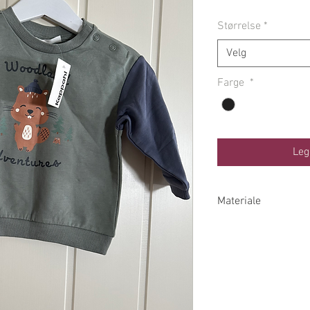
Størrelse
*
Velg
Farge
*
Leg
Materiale
95% Bomull 5% Ela