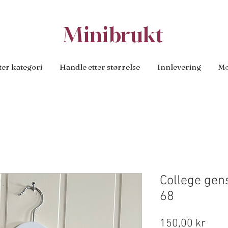
Minibrukt
ter kategori
Handle etter størrelse
Innlevering
Mo
College gens
68
Pris
150,00 kr