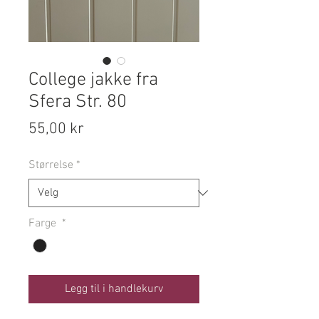
College jakke fra
Sfera Str. 80
Pris
55,00 kr
Størrelse
*
Farge
*
Legg til i handlekurv