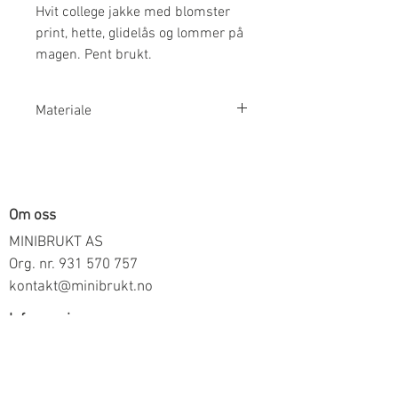
Hvit college jakke med blomster
print, hette, glidelås og lommer på
magen. Pent brukt.
Materiale
60% Bomull 40% Polyester
Om oss
MINIBRUKT AS
Org. nr.
931 570 757
kontakt@minibrukt.no
Informasjon
Personvern
Vilkår og betingelser
Frakt og betaling