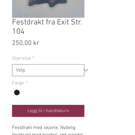
Festdrakt fra Exit Str.
104
Pris
250,00 kr
Størrelse
*
Farge
*
Legg til i handlekurv
Festdrakt med skjorte. Nydelig
festdrakt med broderi, rød overdel,