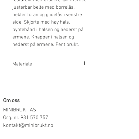
justerbar belte med borrelås,
hekter foran og glidelås i venstre
side. Skjorte med høy hals,
pyntebånd i halsen og nederst på
ermene. Knapper i halsen og
nederst på ermene. Pent brukt.
Materiale
Drakt: 65% Polyester 35% Viskose
Skjorte: 100% Bomull
Om oss
MINIBRUKT AS
Org. nr.
931 570 757
kontakt@minibrukt.no
Informasjon