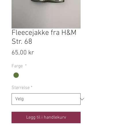
Fleecejakke fra H&M
Str. 68
Pris
65,00 kr
Farge
*
Størrelse
*
Legg til i handlekurv