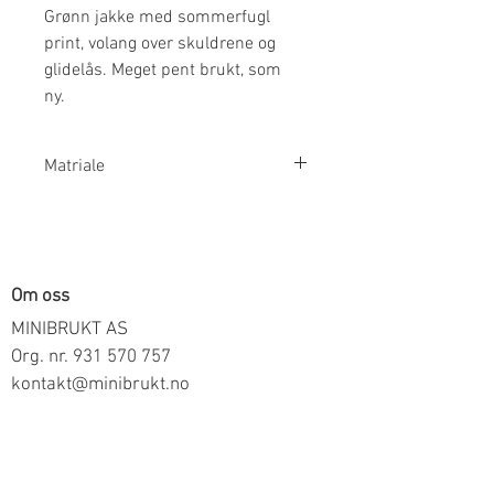
Grønn jakke med sommerfugl
print, volang over skuldrene og
glidelås. Meget pent brukt, som
ny.
Matriale
100% Polyester
Om oss
MINIBRUKT AS
Org. nr.
931 570 757
kontakt@minibrukt.no
Informasjon
Personvern
Vilkår og betingelser