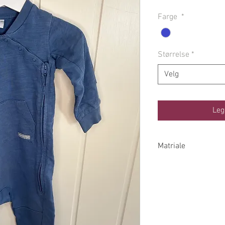
pri
Farge
*
Størrelse
*
Velg
Leg
Matriale
100% Økologisk Bo