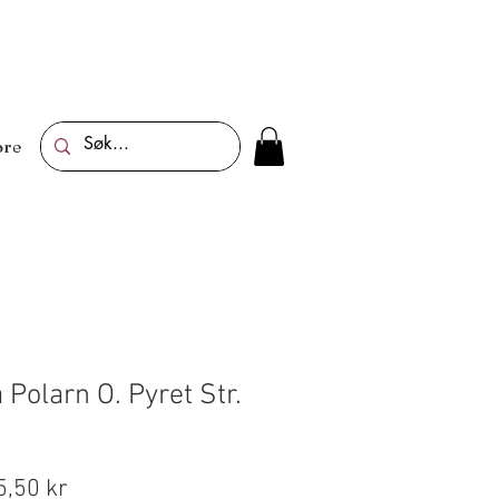
re
 Polarn O. Pyret Str.
lig
Salgspris
5,50 kr