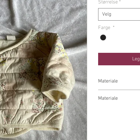
Størrelse
*
Velg
Farge
*
Leg
Materiale
ytter og inner stof
Materiale
For: 100% Polyeste