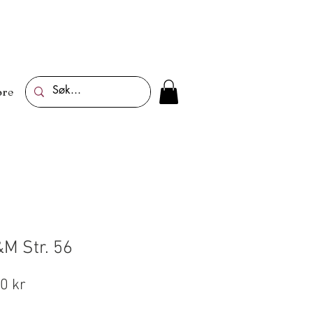
re
&M Str. 56
ig
Salgspris
0 kr