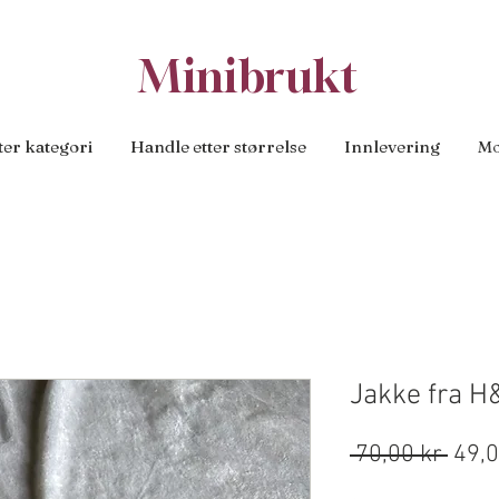
Minibrukt
ter kategori
Handle etter størrelse
Innlevering
Mo
Jakke fra H
Vanl
 70,00 kr 
49,0
pris