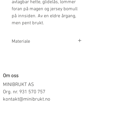
avtagbar hette, glidelås, lommer
foran på magen og jersey bomull
på innsiden. Av en eldre årgang,
men pent brukt.
Materiale
Inner/ytterstoff: 100% Bomull
Fór: 100% Polyester
Om oss
MINIBRUKT AS
Org. nr.
931 570 757
kontakt@minibrukt.no
Informasjon
Personvern
Vilkår og betingelser