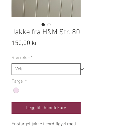
Jakke fra H&M Str. 80
Pris
150,00 kr
Størrelse
*
Farge
*
Legg til i handlekurv
Ensfarget jakke i cord fløyel med