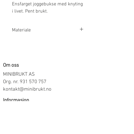
Ensfarget joggebukse med knyting
i livet. Pent brukt.
Materiale
100% Økologisk Bomull
Om oss
MINIBRUKT AS
Org. nr.
931 570 757
kontakt@minibrukt.no
Informasjon
Personvern
Vilkår og betingelser
Frakt og betaling
Informasjon om salg gjennom oss