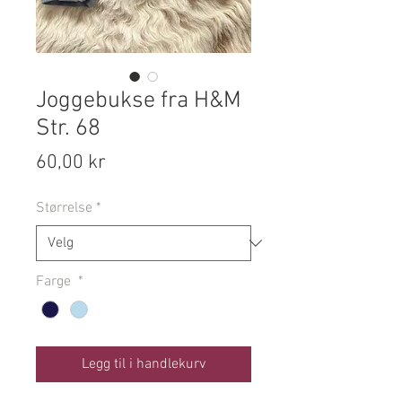
Joggebukse fra H&M
Str. 68
Pris
60,00 kr
Størrelse
*
Farge
*
Legg til i handlekurv