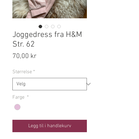
Joggedress fra H&M
Str. 62
Pris
70,00 kr
Størrelse
*
Farge
*
Legg til i handlekurv