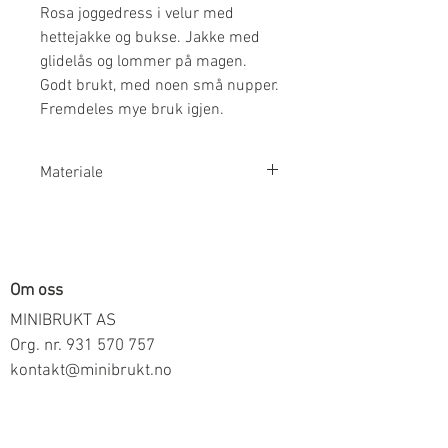
Rosa joggedress i velur med
hettejakke og bukse. Jakke med
glidelås og lommer på magen.
Godt brukt, med noen små nupper.
Fremdeles mye bruk igjen.
Materiale
80% Bomull 20% Polyester
Om oss
MINIBRUKT AS
Org. nr.
931 570 757
kontakt@minibrukt.no
Informasjon
Personvern