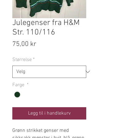
Julegenser fra H&M
Str. 110/116
Pris
75,00 kr
Størrelse
*
Farge
*
Legg til i handlekurv
Grønn strikket genser med
sikksakk mønster i hvit, blå, grønn