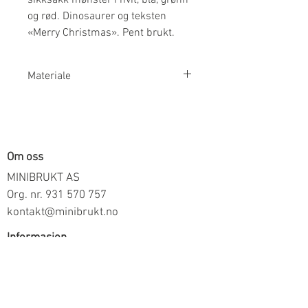
og rød. Dinosaurer og teksten
«Merry Christmas». Pent brukt.
Materiale
50% Bomull 45% Polyamid 5% Ull
Om oss
MINIBRUKT AS
Org. nr.
931 570 757
kontakt@minibrukt.no
Informasjon
Personvern
Vilkår og betingelser
Frakt og betaling