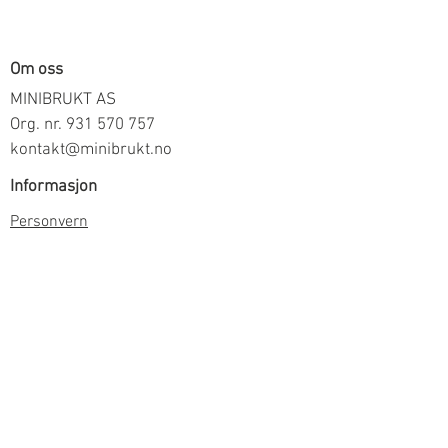
Om oss
MINIBRUKT AS
Org. nr.
931 570 757
kontakt@minibrukt.no
Informasjon
Personvern
Vilkår og betingelser
Frakt og betaling
Informasjon om salg gjennom oss
Kontakt
Meld deg på vårt nyhetsbrev
Meld meg på