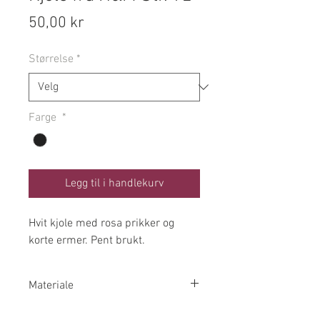
Pris
50,00 kr
Størrelse
*
Farge
*
Legg til i handlekurv
Hvit kjole med rosa prikker og
korte ermer. Pent brukt.
Materiale
100% Bomull