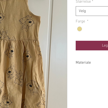
Størrelse
*
Velg
Farge
*
Leg
Materiale
100% Bomull