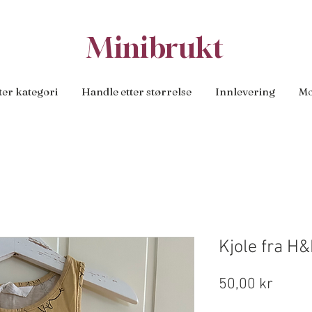
Minibrukt
ter kategori
Handle etter størrelse
Innlevering
Mo
Kjole fra H
Pris
50,00 kr