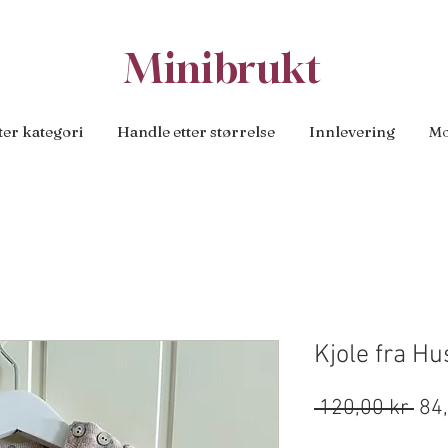
Minibrukt
ter kategori
Handle etter størrelse
Innlevering
Mo
Kjole fra Hu
Van
 120,00 kr 
84
pri