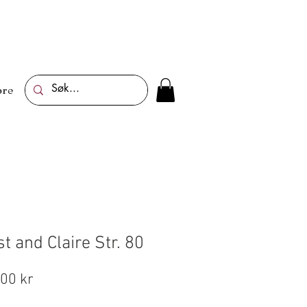
re
st and Claire Str. 80
lig
Salgspris
,00 kr
s