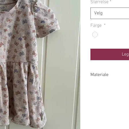
Størrelse
*
Velg
Farge
*
Leg
Materiale
48% Bomull 47% Mo