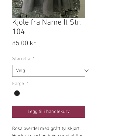
Kjole fra Name It Str.
104
Pris
85,00 kr
Størrelse
*
Farge
*
Legg til i handlekurv
Rosa overdel med grått tyllskjørt.
Hjerter i svart og beige med glitter