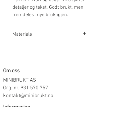
detaljer og tekst. Godt brukt, men
fremdeles mye bruk igjen.
Materiale
Overdel: 95% Økologisk Bomull 5%
Elastan
Skjørt: 100% Polyester
Om oss
MINIBRUKT AS
Org. nr.
931 570 757
kontakt@minibrukt.no
Informasjon
Personvern
Vilkår og betingelser
Frakt og betaling