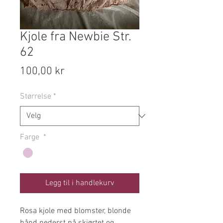
Kjole fra Newbie Str.
62
Pris
100,00 kr
Størrelse
*
Farge
*
Legg til i handlekurv
Rosa kjole med blomster, blonde
bånd nederst på skjørtet og