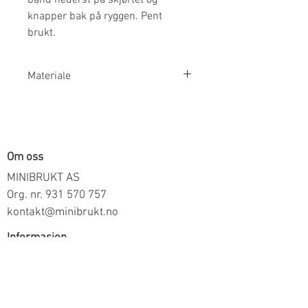
knapper bak på ryggen. Pent
brukt.
Materiale
100% Økologisk Bomull
Om oss
MINIBRUKT AS
Org. nr.
931 570 757
kontakt@minibrukt.no
Informasjon
Personvern
Vilkår og betingelser
Frakt og betaling