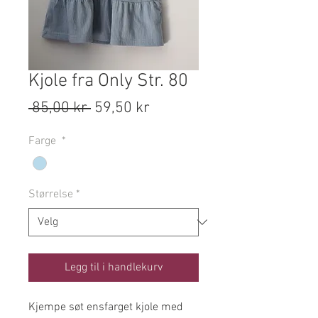
Kjole fra Only Str. 80
Vanlig
Salgspris
 85,00 kr 
59,50 kr
pris
Farge
*
Størrelse
*
Legg til i handlekurv
Kjempe søt ensfarget kjole med