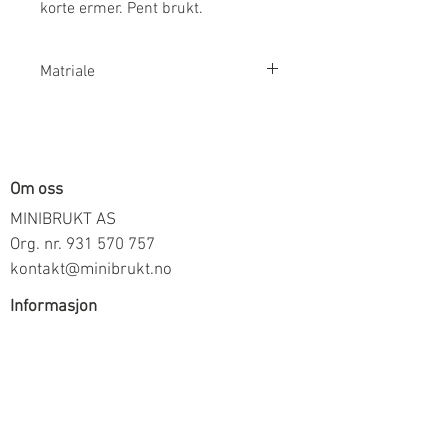
korte ermer. Pent brukt.
Matriale
90% Viskose 9% Polyester 1%
Elestan
Om oss
MINIBRUKT AS
Org. nr.
931 570 757
kontakt@minibrukt.no
Informasjon
Personvern
Vilkår og betingelser
Frakt og betaling
Informasjon om salg gjennom oss
Kontakt