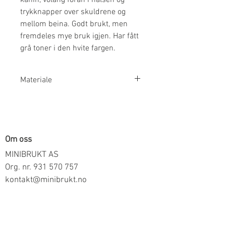
trykknapper over skuldrene og
mellom beina. Godt brukt, men
fremdeles mye bruk igjen. Har fått
grå toner i den hvite fargen.
Materiale
100% Bomull
Om oss
MINIBRUKT AS
Org. nr.
931 570 757
kontakt@minibrukt.no
Informasjon
Personvern