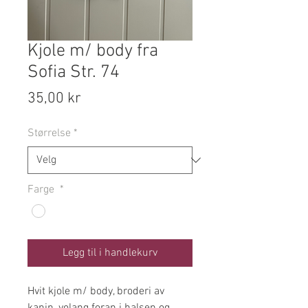
Kjole m/ body fra
Sofia Str. 74
Pris
35,00 kr
Størrelse
*
Farge
*
Legg til i handlekurv
Hvit kjole m/ body, broderi av
kanin, volang foran i halsen og