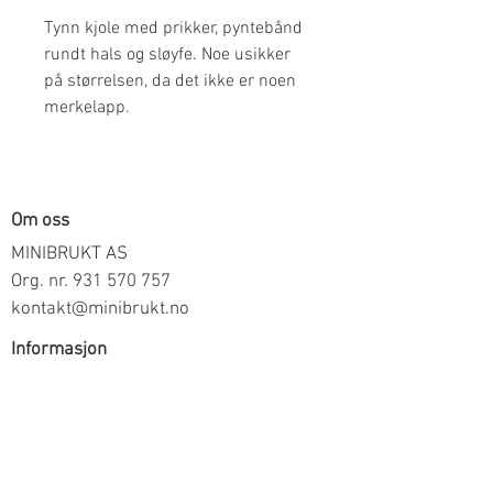
Tynn kjole med prikker, pyntebånd
rundt hals og sløyfe. Noe usikker
på størrelsen, da det ikke er noen
merkelapp.
Om oss
MINIBRUKT AS
Org. nr.
931 570 757
kontakt@minibrukt.no
Informasjon
Personvern
Vilkår og betingelser
Frakt og betaling
Informasjon om salg gjennom oss