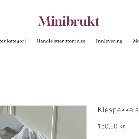
Minibrukt
ter kategori
Handle etter størrelse
Innlevering
Mo
Klespakke s
Pris
150,00 kr