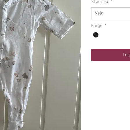
Størrelse
*
Velg
Farge
*
Leg