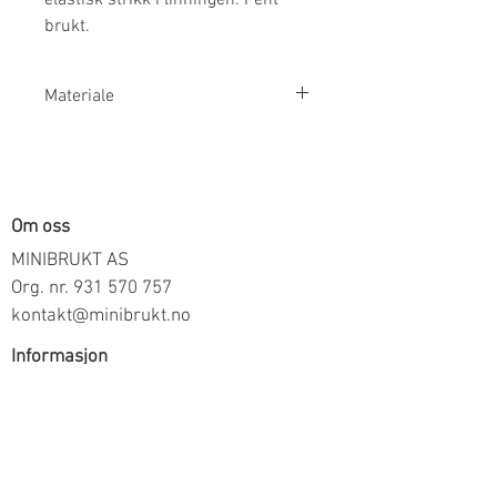
brukt.
Materiale
68% Bomull 30% Polyester 2%
Elastan
Om oss
MINIBRUKT AS
Org. nr.
931 570 757
kontakt@minibrukt.no
Informasjon
Personvern
Vilkår og betingelser
Frakt og betaling
Informasjon om salg gjennom oss