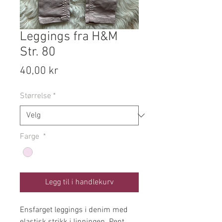
Leggings fra H&M
Str. 80
Pris
40,00 kr
Størrelse
*
Farge
*
Legg til i handlekurv
Ensfarget leggings i denim med
elastisk strikk i linningen. Pent