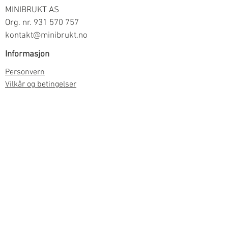
MINIBRUKT AS
Org. nr.
931 570 757
kontakt@minibrukt.no
Informasjon
Personvern
Vilkår og betingelser
Frakt og betaling
Informasjon om salg gjennom oss
Kontakt
Meld deg på vårt nyhetsbrev
Meld meg på