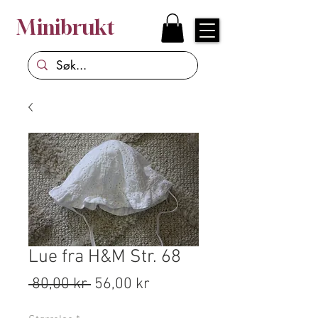
Minibrukt
Lue fra H&M Str. 68
Vanlig
Salgspris
 80,00 kr 
56,00 kr
pris