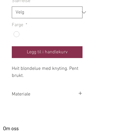
Størrelse
*
Farge
*
Legg til i handlekurv
Hvit blondelue med knyting. Pent
brukt.
Materiale
100% Bomull
Om oss