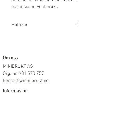
på innsiden. Pent brukt.
Matriale
Ytterstoff: 100% Økologisk Bomull
Innerstoff: 100% Polyester
Om oss
MINIBRUKT AS
Org. nr.
931 570 757
kontakt@minibrukt.no
Informasjon
Personvern
Vilkår og betingelser
Frakt og betaling
Informasjon om salg gjennom oss