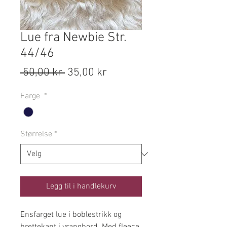
Lue fra Newbie Str.
44/46
Vanlig
Salgspris
 50,00 kr 
35,00 kr
pris
Farge
*
Størrelse
*
Legg til i handlekurv
Ensfarget lue i boblestrikk og
brettekant i vrangbord. Med fleece